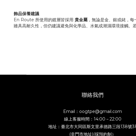
飾品保養建議
En Route 所使用的鍍層皆採用
貴金屬
，無論是金、銀或銠，每
雖具高耐久性，但仍建議避免與化學品、水氣或潮濕環境接觸。
聯絡我們
Email：oogtpe@gmail.com
線上客服時間：14:00－22:00
地址：臺北市大同區斯文里承德路三段138號3
(非門市地址)(採預約制）