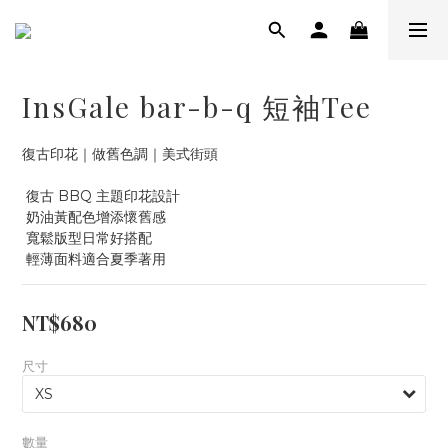
InsGale bar-b-q 短袖Tee
復古印花｜做舊色調｜美式街頭
 復古 BBQ 主題印花設計
 奶油黃配色增添懷舊感
 寬鬆版型日常好搭配
 輕薄面料適合夏季著用
NT$680
尺寸
數量