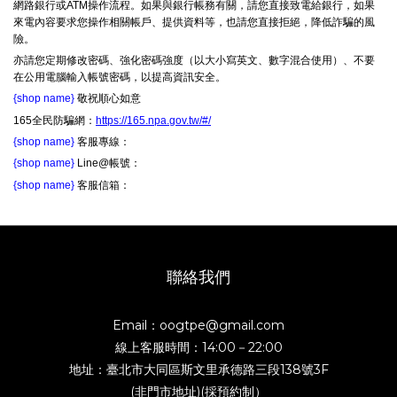
網路銀行或ATM操作流程。如果與銀行帳務有關，請您直接致電給銀行，如果
來電內容要求您操作相關帳戶、提供資料等，也請您直接拒絕，降低詐騙的風
險。
亦請您定期修改密碼、強化密碼強度（以大小寫英文、數字混合使用）、不要
在公用電腦輸入帳號密碼，以提高資訊安全。
{shop name}
敬祝順心如意
165全民防騙網：
https://165.npa.gov.tw/#/
{shop name}
客服專線：
{shop name}
Line@帳號：
{shop name}
客服信箱：
聯絡我們
Email：oogtpe@gmail.com
線上客服時間：14:00－22:00
地址：臺北市大同區斯文里承德路三段138號3F
(非門市地址)(採預約制）