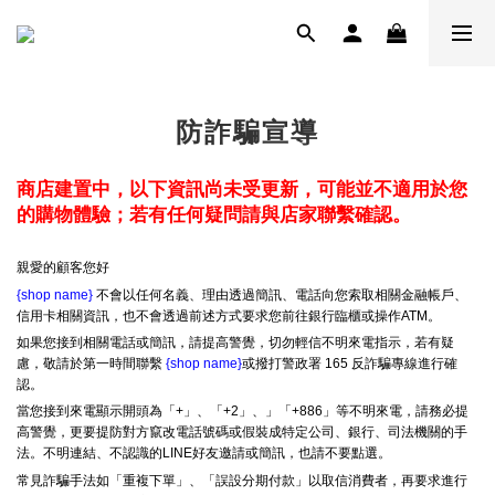
防詐騙宣導
商店建置中，以下資訊尚未受更新，可能並不適用於您
的購物體驗；若有任何疑問請與店家聯繫確認。
親愛的顧客您好
{shop name}
不會以任何名義、理由透過簡訊、電話向您索取相關金融帳戶、
信用卡相關資訊，也不會透過前述方式要求您前往銀行臨櫃或操作ATM。
如果您接到相關電話或簡訊，請提高警覺，切勿輕信不明來電指示，若有疑
慮，敬請於第一時間聯繫
{shop name}
或撥打警政署 165 反詐騙專線進行確
認。
當您接到來電顯示開頭為「+」、「+2」、」「+886」等不明來電，請務必提
高警覺，更要提防對方竄改電話號碼或假裝成特定公司、銀行、司法機關的手
法。不明連結、不認識的LINE好友邀請或簡訊，也請不要點選。
常見詐騙手法如「重複下單」、「誤設分期付款」以取信消費者，再要求進行