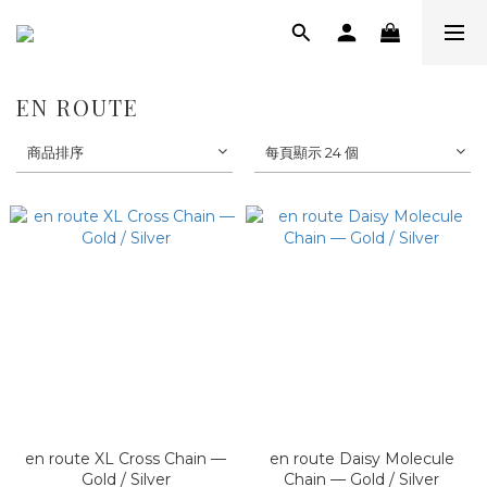
EN ROUTE
商品排序
每頁顯示 24 個
en route XL Cross Chain —
en route Daisy Molecule
Gold / Silver
Chain — Gold / Silver