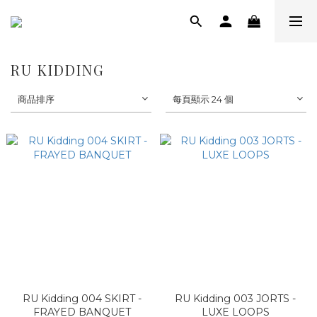
RU KIDDING
商品排序
每頁顯示 24 個
RU Kidding 004 SKIRT -
RU Kidding 003 JORTS -
FRAYED BANQUET
LUXE LOOPS