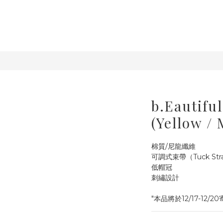
b.Eautifu
(Yellow /
棉質/尼龍纖維
可調式束帶（Tuck St
低帽冠
刺繡設計
"本品將於12/17-12/20