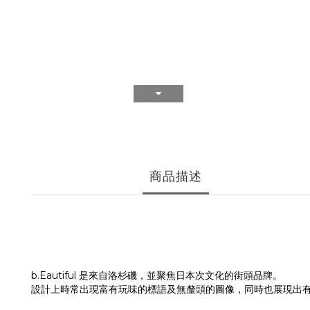
商品描述
b.Eautiful 是來自洛杉磯，並
聚焦日本次文化的街頭品
牌。
設計上時常出現富有玩味的標語及無釐頭的圖像，同時也展現出