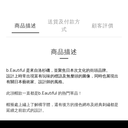
送貨及付款方
商品描述
顧客評價
式
商品描述
b.Eautiful 是來自洛杉磯，並聚焦日本次文化的街頭品
牌。
設計上時常出現富有玩味的標語及無釐頭的圖像，同時也展現出
有關日本藝術家、設計師的風格。
此頂帽款一直都是
b.Eautiful
的熱門單品！
帽簷處上繡上了解構字體，還有後方的撞色網布及經典刺繡都是
延續之前款式的設計。