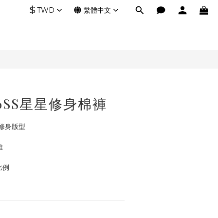
$
TWD
繁體中文
 26SS星星修身棉褲
修身版型
維
比例