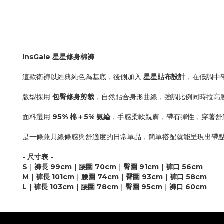
InsGale 星星修身棉褲
這款衛褲以經典純色為基底，後側加入
星星貼布設計
，在低調中
版型採用
包臀修身剪裁
，自然貼合身形曲線，強調比例同時拉高
面料選用
95% 棉＋5% 氨綸
，手感柔軟親膚，帶有彈性，穿著舒
是一條兼具線條感與舒適度的日常單品，簡單搭配就能呈現出帶
- 尺寸表 -
S｜褲長 99cm｜腰圍 70cm｜臀圍 91cm｜褲口 56cm
M｜褲長 101cm｜腰圍 74cm｜臀圍 93cm｜褲口 58cm
L｜褲長 103cm｜腰圍 78cm｜臀圍 95cm｜褲口 60cm