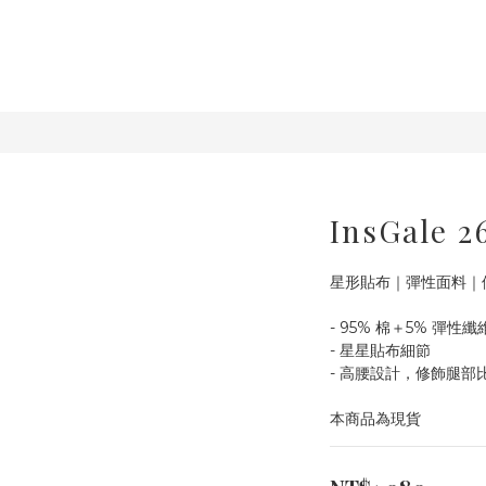
InsGale
星形貼布｜彈性面料｜
- 95% 棉＋5% 彈性纖
- 星星貼布細節
- 高腰設計，修飾腿部
本商品為現貨