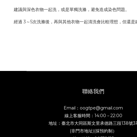
建議與深色衣物一起洗，或是單獨洗滌，避免造成染色問題。
經過 3～5次洗滌後，再與其他衣物一起清洗會比較理想，但還
聯絡我們
Email：oogtpe@gmail.com
線上客服時間：14:00－22:00
地址：臺北市大同區斯文里承德路三段138號3
(非門市地址)(採預約制）