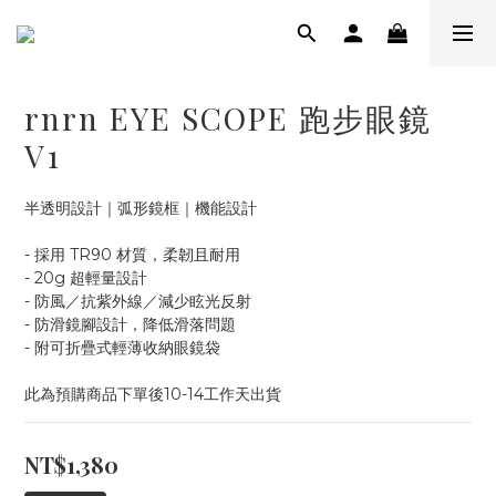
rnrn EYE SCOPE 跑步眼鏡
V1
半透明設計｜弧形鏡框｜機能設計
- 採用 TR90 材質，柔韌且耐用
- 20g 超輕量設計
- 防風／抗紫外線／減少眩光反射
- 防滑鏡腳設計，降低滑落問題
- 附可折疊式輕薄收納眼鏡袋
此為預購商品下單後10-14工作天出貨
NT$1,380