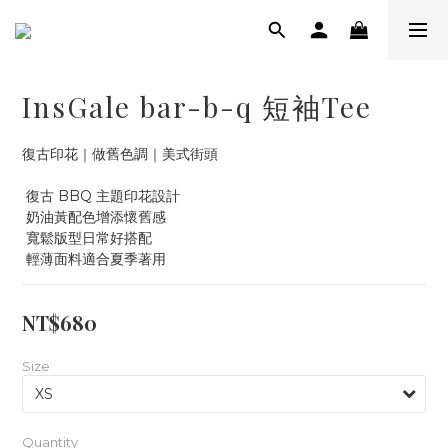
InsGale bar-b-q 短袖Tee
復古印花｜做舊色調｜美式街頭
 復古 BBQ 主題印花設計
 奶油黃配色增添懷舊感
 寬鬆版型日常好搭配
 輕薄面料適合夏季著用
NT$680
Size
Quantity