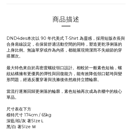
商品描述
DND4des本次以 90 年代美式 T-Shirt 為靈感，採用短版衣長與
合身肩線設定，在保留舒適活動空間的同時，塑造更乾淨俐落的
上身比例。無論單穿或作為內搭，都能展現簡潔而不失細節的穿
搭層次。
最大特色來自於高密度螺紋領口設計。相較於一般素色短袖，螺
紋結構擁有更優異的彈性與回復能力，能有效降低領口鬆垮與變
形問題，經過反覆穿著與洗滌後依然維持立體輪廓。
當流行逐漸回歸更俐落的輪廓，素色短袖再次成為衣櫃中的核心
單品。
尺寸表在下方
模特尺寸 174cm / 65kg
深藍/棕/灰 著SIzeＬ
黑/白 著SIze Ｍ