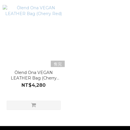
售完
Ölend Ona VEGAN
LEATHER Bag (Cherry
Red)
NT$4,280