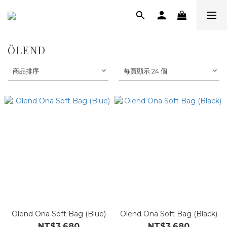
ÖLEND
商品排序
每頁顯示 24 個
Ölend Ona Soft Bag (Blue)
Ölend Ona Soft Bag (Black)
NT$3,680
NT$3,680